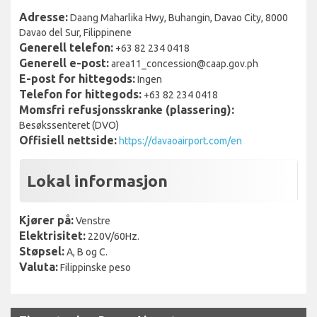
Adresse:
Daang Maharlika Hwy, Buhangin, Davao City, 8000
Davao del Sur, Filippinene
Generell telefon:
+63 82 234 0418
Generell e-post:
area11_concession@caap.gov.ph
E-post for hittegods:
Ingen
Telefon for hittegods:
+63 82 234 0418
Momsfri refusjonsskranke (plassering):
Besøkssenteret (DVO)
Offisiell nettside:
https://davaoairport.com/en
Lokal informasjon
Kjører på:
Venstre
Elektrisitet:
220V/60Hz.
Støpsel:
A, B og C.
Valuta:
Filippinske peso