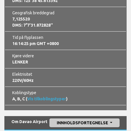
DMS: 125°38'45.613392''
Geografisk breddegrad
7,125520
DMS: 7°7'31.872828''
Tid på flyplassen
16:14:26 pm GMT +0800
Kjøre videre
LENKER
Elektrisitet
220V/60Hz
Koblingstype
A, B, C (
Vis tilkoblingstyper
)
Om Davao Airport
INNHOLDSFORTEGNELSE