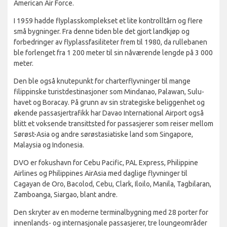
American Air Force.
I 1959 hadde flyplasskomplekset et lite kontrolltårn og flere
små bygninger. Fra denne tiden ble det gjort landkjøp og
forbedringer av flyplassfasiliteter frem til 1980, da rullebanen
ble forlenget fra 1 200 meter til sin nåværende lengde på 3 000
meter.
Den ble også knutepunkt for charterflyvninger til mange
filippinske turistdestinasjoner som Mindanao, Palawan, Sulu-
havet og Boracay. På grunn av sin strategiske beliggenhet og
økende passasjertrafikk har Davao International Airport også
blitt et voksende transittsted for passasjerer som reiser mellom
Sørøst-Asia og andre sørøstasiatiske land som Singapore,
Malaysia og Indonesia.
DVO er fokushavn for Cebu Pacific, PAL Express, Philippine
Airlines og Philippines AirAsia med daglige flyvninger til
Cagayan de Oro, Bacolod, Cebu, Clark, Iloilo, Manila, Tagbilaran,
Zamboanga, Siargao, blant andre.
Den skryter av en moderne terminalbygning med 28 porter for
innenlands- og internasjonale passasjerer, tre loungeområder