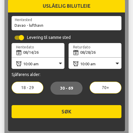
USLÅELIG BILUTLEIE
Hentested
Levering til samme sted
Hentedato
Returdato
Sjåførens alder:
18 - 29
70+
30 - 69
SØK