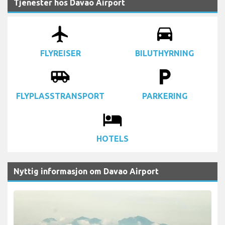
Tjenester hos Davao Airport
airplanemode_active
drive_eta
FLYREISER
BILUTHYRNING
airport_shuttle
local_parking
FLYPLASSTRANSPORT
PARKERING
local_hotel
HOTELS
Nyttig informasjon om Davao Airport