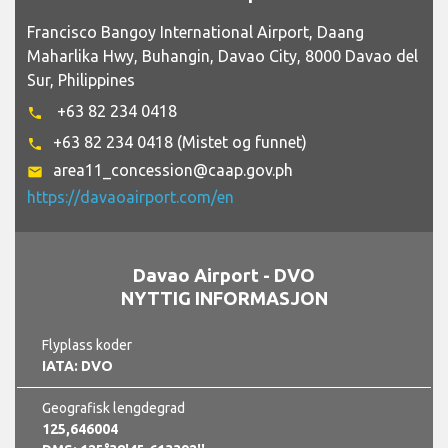
Francisco Bangoy International Airport, Daang
Maharlika Hwy, Buhangin, Davao City, 8000 Davao del
Sur, Philippines
+63 82 234 0418
phone
+63 82 234 0418 (Mistet og funnet)
phone
area11_concession@caap.gov.ph
email
https://davaoairport.com/en
Davao Airport - DVO
NYTTIG INFORMASJON
Flyplass koder
IATA: DVO
Geografisk lengdegrad
125,646004