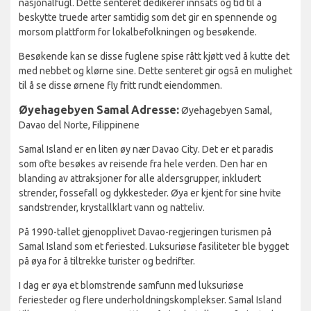
nasjonalfugl. Dette senteret dedikerer innsats og tid til å
beskytte truede arter samtidig som det gir en spennende og
morsom plattform for lokalbefolkningen og besøkende.
Besøkende kan se disse fuglene spise rått kjøtt ved å kutte det
med nebbet og klørne sine. Dette senteret gir også en mulighet
til å se disse ørnene fly fritt rundt eiendommen.
Øyehagebyen Samal
Adresse:
Øyehagebyen Samal,
Davao del Norte, Filippinene
Samal Island er en liten øy nær Davao City. Det er et paradis
som ofte besøkes av reisende fra hele verden. Den har en
blanding av attraksjoner for alle aldersgrupper, inkludert
strender, fossefall og dykkesteder. Øya er kjent for sine hvite
sandstrender, krystallklart vann og natteliv.
På 1990-tallet gjenopplivet Davao-regjeringen turismen på
Samal Island som et feriested. Luksuriøse fasiliteter ble bygget
på øya for å tiltrekke turister og bedrifter.
I dag er øya et blomstrende samfunn med luksuriøse
feriesteder og flere underholdningskomplekser. Samal Island