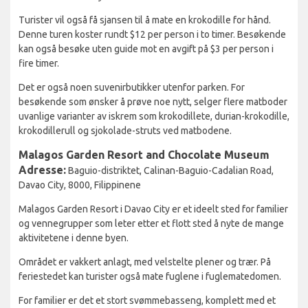
Turister vil også få sjansen til å mate en krokodille for hånd.
Denne turen koster rundt $12 per person i to timer. Besøkende
kan også besøke uten guide mot en avgift på $3 per person i
fire timer.
Det er også noen suvenirbutikker utenfor parken. For
besøkende som ønsker å prøve noe nytt, selger flere matboder
uvanlige varianter av iskrem som krokodillete, durian-krokodille,
krokodillerull og sjokolade-struts ved matbodene.
Malagos Garden Resort and Chocolate Museum
Adresse:
Baguio-distriktet, Calinan-Baguio-Cadalian Road,
Davao City, 8000, Filippinene
Malagos Garden Resort i Davao City er et ideelt sted for familier
og vennegrupper som leter etter et flott sted å nyte de mange
aktivitetene i denne byen.
Området er vakkert anlagt, med velstelte plener og trær. På
feriestedet kan turister også mate fuglene i fuglematedomen.
For familier er det et stort svømmebasseng, komplett med et