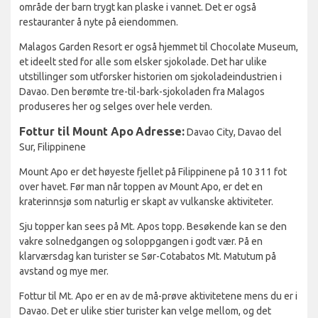
område der barn trygt kan plaske i vannet. Det er også
restauranter å nyte på eiendommen.
Malagos Garden Resort er også hjemmet til Chocolate Museum,
et ideelt sted for alle som elsker sjokolade. Det har ulike
utstillinger som utforsker historien om sjokoladeindustrien i
Davao. Den berømte tre-til-bark-sjokoladen fra Malagos
produseres her og selges over hele verden.
Fottur til Mount Apo
Adresse:
Davao City, Davao del
Sur, Filippinene
Mount Apo er det høyeste fjellet på Filippinene på 10 311 fot
over havet. Før man når toppen av Mount Apo, er det en
kraterinnsjø som naturlig er skapt av vulkanske aktiviteter.
Sju topper kan sees på Mt. Apos topp. Besøkende kan se den
vakre solnedgangen og soloppgangen i godt vær. På en
klarværsdag kan turister se Sør-Cotabatos Mt. Matutum på
avstand og mye mer.
Fottur til Mt. Apo er en av de må-prøve aktivitetene mens du er i
Davao. Det er ulike stier turister kan velge mellom, og det