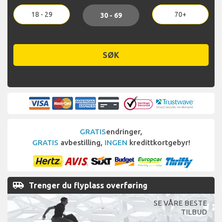
18 - 29
70+
30 - 69
SØK
GRATIS
endringer,
GRATIS
avbestilling,
INGEN
kredittkortgebyr!
airport_shuttle
Trenger du flyplass overføring
SE VÅRE BESTE
TILBUD