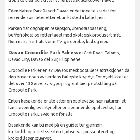
tropiske trær og skryter av fantastisk utsikt over havet.
Eden Nature Park Resort Davao er det ideelle stedet for
reisende som leter etter et unikt sted å kalle hjem.
Parken har døgnåpen resepsjon, utendørsbasseng,
bufféfrokost og retter laget med økologisk produsert mat.
Rommene har flatskjerm-TV, garderobe, bad og mer.
Davao Crocodile Park
Adresse:
Gadi Road, Talomo,
Davao City, Davao del Sur, Filippinene
Crocodile Park er en av Davaos mest populære attraksjoner, da
den huser noen av verdens farligste krypdyr. For øyeblikket er
det over 130 arter av krypdyr og amfibier på utstilling på
Crocodile Park.
Enten besøkende er ute etter en opplevelse nær naturen, et
familievennlig eventyr eller en spennende opplevelse, har
Crocodile Park Davao noe for alle.
Besøkende kan bli med på en guidet tur gjennom
krokodilleoppdrettssenteret, observasjonssenteret og
krokodillesanctuaryet.