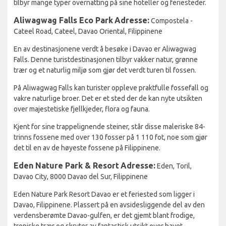
tilbyr mange typer overnatting på sine hoteller og feriesteder.
Aliwagwag Falls Eco Park
Adresse:
Compostela -
Cateel Road, Cateel, Davao Oriental, Filippinene
En av destinasjonene verdt å besøke i Davao er Aliwagwag
Falls. Denne turistdestinasjonen tilbyr vakker natur, grønne
trær og et naturlig miljø som gjør det verdt turen til fossen.
På Aliwagwag Falls kan turister oppleve praktfulle fossefall og
vakre naturlige broer. Det er et sted der de kan nyte utsikten
over majestetiske fjellkjeder, flora og fauna.
Kjent for sine trappelignende steiner, står disse maleriske 84-
trinns fossene med over 130 fosser på 1 110 fot, noe som gjør
det til en av de høyeste fossene på Filippinene.
Eden Nature Park & Resort
Adresse:
Eden, Toril,
Davao City, 8000 Davao del Sur, Filippinene
Eden Nature Park Resort Davao er et feriested som ligger i
Davao, Filippinene. Plassert på en avsidesliggende del av den
verdensberømte Davao-gulfen, er det gjemt blant frodige,