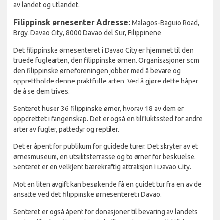
av landet og utlandet.
Filippinsk ørnesenter
Adresse:
Malagos-Baguio Road,
Brgy, Davao City, 8000 Davao del Sur, Filippinene
Det filippinske ørnesenteret i Davao City er hjemmet til den
truede fuglearten, den filippinske ørnen. Organisasjoner som
den filippinske ørneforeningen jobber med å bevare og
opprettholde denne praktfulle arten. Ved å gjøre dette håper
de å se dem trives.
Senteret huser 36 filippinske ørner, hvorav 18 av dem er
oppdrettet i fangenskap. Det er også en tilfluktssted for andre
arter av fugler, pattedyr og reptiler.
Det er åpent for publikum for guidede turer. Det skryter av et
ørnesmuseum, en utsiktsterrasse og to ørner for beskuelse.
Senteret er en velkjent bærekraftig attraksjon i Davao City.
Mot en liten avgift kan besøkende få en guidet tur fra en av de
ansatte ved det filippinske ørnesenteret i Davao.
Senteret er også åpent for donasjoner til bevaring av landets