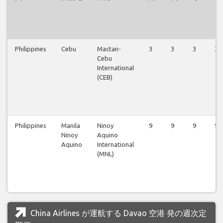
Philippines
Cebu
Mactan-
3
3
3
3
Cebu
International
(CEB)
Philippines
Manila
Ninoy
9
9
9
9
Ninoy
Aquino
Aquino
International
(MNL)
China Airlines が運航する Davao 空港 発の週次定