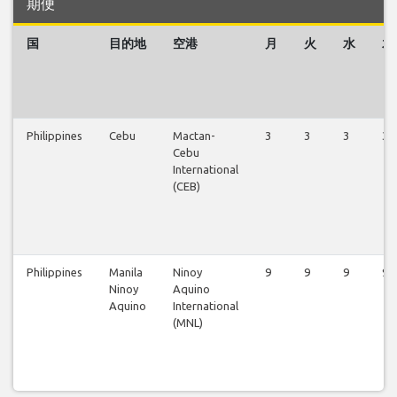
期便
国
目的地
空港
月
火
水
木
Philippines
Cebu
Mactan-
3
3
3
3
Cebu
International
(CEB)
Philippines
Manila
Ninoy
9
9
9
9
Ninoy
Aquino
Aquino
International
(MNL)