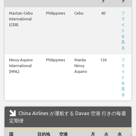
ト
ト
Mactan-Cebu
Philippines
Cebu
40
フ
International
ラ
(CEB)
イ
ト
を
見
る
Ninoy Aquino
Philippines
Manila
126
フ
International
Ninoy
ラ
(MNL)
Aquino
イ
ト
を
見
る
China Airlines が運航する Davao 空港 行きの毎週
定期便
国
目的地
空港
月
火
水
木