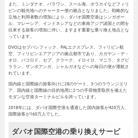
また、ミンダナオ、パラワン、スール海、ボラカイなどフィリ
ピンの観光地へのチャーター便の拠点となりました。戦略的な
立地と利用者数の増加により、ダバオ国際空港はシンガポー
ル、マレーシア、インドネシアなどの東南アジア諸国との間を
往来する旅客の増加に伴い、ますます重要な乗り換え地点とな
っています。
DVOはセブパシフィック、PALエクスプレス、フィリピン航
空、フィリピンエアアジアの拠点都市であり、カガヤン・デ・
オロ、バコロド、セブ、クラーク、イロイロ、マニラ、タグビ
ララン、ザンボアンガ、シャルガオなどへの毎日の便が運航さ
れています。
国内線と国際線の旅客向けに28のゲート、3つのラウンジエリ
ア、国内線と国際線の目的地用に2つの手荷物受取所を備えた
モダンな空港ターミナルビルを誇っています。
2018年には、ダバオ国際空港を通過した国内旅客が420万人、
国際旅客が160万人でした。
ダバオ国際空港の乗り換えサービ