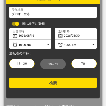
受取場所
同じ場所に返却
出発日時
返却日時
運転者の年齢：
18 - 29
70+
30 - 69
検索