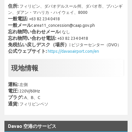
住所:
フィリピン、ダバオデルスール州、ダバオ市、ブハンギ
ン、ダアン・マハリカ・ハイウェイ、8000
一般電話:
+63 82 234 0418
一般メール:
area11_concession@caap.gov.ph
忘れ物問い合わせメール:
なし
忘れ物問い合わせ電話:
+63 82 234 0418
免税払い戻しデスク（場所）:
ビジターセンター（DVO）
公式ウェブサイト:
https://davaoairport.com/en
現地情報
運転:
左側
電圧:
220V/60Hz
プラグ:
A、B、C
通貨:
フィリピンペソ
Davao 空港のサービス