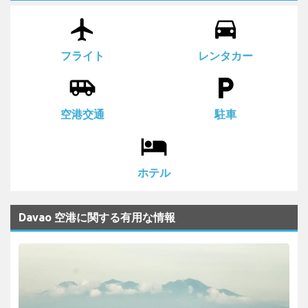
airplanemode_active
drive_eta
フライト
レンタカー
airport_shuttle
local_parking
空港交通
駐車
local_hotel
ホテル
Davao 空港に関する有用な情報