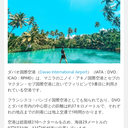
ダバオ国際空港（
Davao International Airport
）（IATA：DVO、
ICAO：RPMD）は、マニラのニノイ・アキノ国際空港とセブの
マクタン・セブ国際空港に次いでフィリピンで3番目に利用さ
れている空港です。
フランシスコ・バンゴイ国際空港としても知られており、DVO
とダバオ市内の中心部との距離は約37キロメートルで、それぞ
れの地点までの到着には地上交通で1時間かかります。
空港は総面積210ヘクタールを占め、海抜29メートルの
07°07′31″N、125°38′45″Eに位置しています。