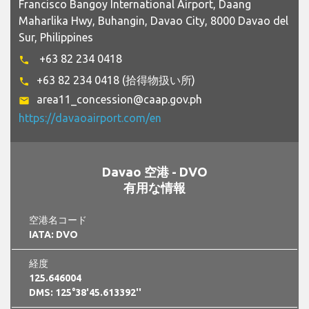
Francisco Bangoy International Airport, Daang
Maharlika Hwy, Buhangin, Davao City, 8000 Davao del
Sur, Philippines
+63 82 234 0418
phone
+63 82 234 0418 (拾得物扱い所)
phone
area11_concession@caap.gov.ph
email
https://davaoairport.com/en
Davao 空港 - DVO
有用な情報
空港名コード
IATA: DVO
経度
125.646004
DMS: 125°38'45.613392''