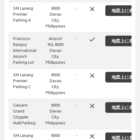
close
SM Lanang
8000
-
地図上に表示
Premier
Davao
Parking A
City,
Philippines
done
Francisco
Airport
-
地図上に表示
Bangoy
Rd, 8000
International
Davao
Airport-
City,
Parking Lot
Philippines
close
SM Lanang
8000
-
地図上に表示
Premier
Davao
Parking C
City,
Philippines
close
Gaisano
8000
-
地図上に表示
Grand
Davao
Citygate
City,
Mall Parking
Philippines
close
SM Lanang
8000
-
地図上に表示