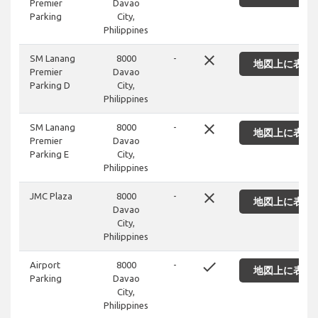
Premier
Davao
Parking
City,
Philippines
close
SM Lanang
8000
-
地図上に表示
Premier
Davao
Parking D
City,
Philippines
close
SM Lanang
8000
-
地図上に表示
Premier
Davao
Parking E
City,
Philippines
close
JMC Plaza
8000
-
地図上に表示
Davao
City,
Philippines
done
Airport
8000
-
地図上に表示
Parking
Davao
City,
Philippines