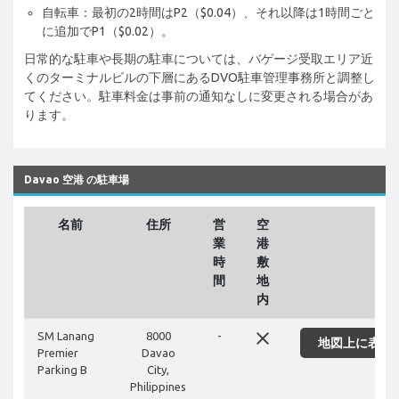
自転車：最初の2時間はP2（$0.04）、それ以降は1時間ごと
に追加でP1（$0.02）。
日常的な駐車や長期の駐車については、バゲージ受取エリア近
くのターミナルビルの下層にあるDVO駐車管理事務所と調整し
てください。駐車料金は事前の通知なしに変更される場合があ
ります。
Davao 空港 の駐車場
名前
住所
営
空
業
港
時
敷
間
地
内
close
SM Lanang
8000
-
地図上に表示
Premier
Davao
Parking B
City,
Philippines