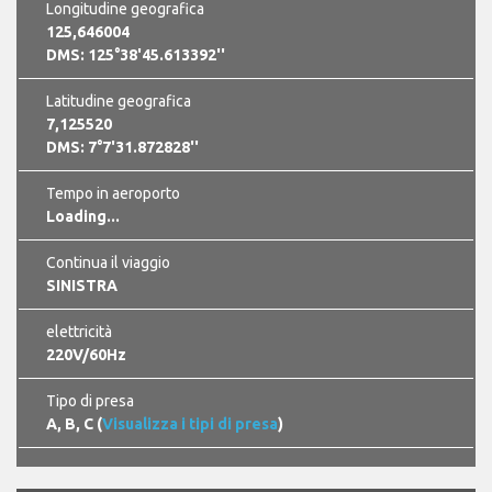
Longitudine geografica
125,646004
DMS: 125°38'45.613392''
Latitudine geografica
7,125520
DMS: 7°7'31.872828''
Tempo in aeroporto
06:14:09 am GMT +0800
Continua il viaggio
SINISTRA
elettricità
220V/60Hz
Tipo di presa
A, B, C (
Visualizza i tipi di presa
)