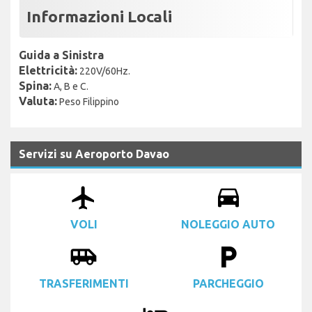
Informazioni Locali
Guida a Sinistra
Elettricità:
220V/60Hz.
Spina:
A, B e C.
Valuta:
Peso Filippino
Servizi su Aeroporto Davao
airplanemode_active
drive_eta
VOLI
NOLEGGIO AUTO
airport_shuttle
local_parking
TRASFERIMENTI
PARCHEGGIO