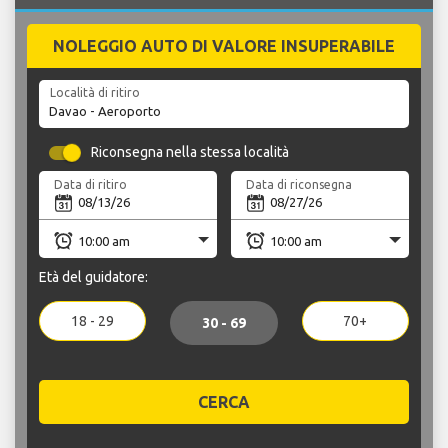
NOLEGGIO AUTO DI VALORE INSUPERABILE
Località di ritiro
Riconsegna nella stessa località
Data di ritiro
Data di riconsegna
Età del guidatore:
18 - 29
70+
30 - 69
CERCA