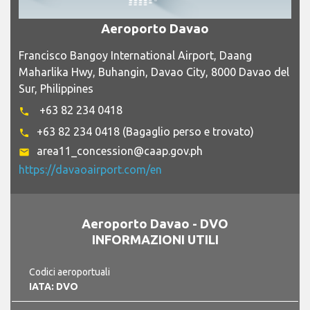
Aeroporto Davao
Francisco Bangoy International Airport, Daang
Maharlika Hwy, Buhangin, Davao City, 8000 Davao del
Sur, Philippines
+63 82 234 0418
phone
+63 82 234 0418 (Bagaglio perso e trovato)
phone
area11_concession@caap.gov.ph
email
https://davaoairport.com/en
Aeroporto Davao - DVO
INFORMAZIONI UTILI
Codici aeroportuali
IATA: DVO