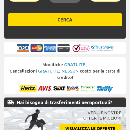
CERCA
Modifiche
GRATUITE
,
Cancellazioni
GRATUITE
,
NESSUN
costo per la carta di
credito!
airport_shuttle
Hai bisogno di trasferimenti aeroportuali?
VEDI LE NOSTRE
OFFERTE MIGLIORI
VISUALIZZA LE OFFERTE