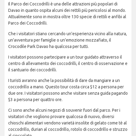
Il Parco dei Coccodrilli è una delle attrazioni più popolari di
Davao in quanto ospita alcuni dei rettili più pericolosi al mondo.
Attualmente sono in mostra oltre 130 specie di rettili e anfibi al
Parco dei Coccodrilli.
Che i visitatori stiano cercando un'esperienza vicino alla natura,
un'avventura per famiglie o un'emozione mozzafiato, il
Crocodile Park Davao ha qualcosa per tutti.
I visitatori possono partecipare a un tour guidato attraverso il
centro di allevamento dei coccodrilli, il centro di osservazione e
il santuario dei coccodrilli.
I turisti avranno anche la possibilità di dare da mangiare a un
coccodrillo a mano. Questo tour costa circa $12 a persona per
due ore. I visitatori possono anche visitare senza guida pagando
$3 a persona per quattro ore.
Ci sono anche alcuni negozi di souvenir fuori dal parco. Per i
visitatori che vogliono provare qualcosa di nuovo, diversi
chioschi alimentari vendono varietà insolite di gelato come tè al
coccodrillo, durian al coccodrillo, rotolo di coccodrillo e struzzo
al cioccolato.