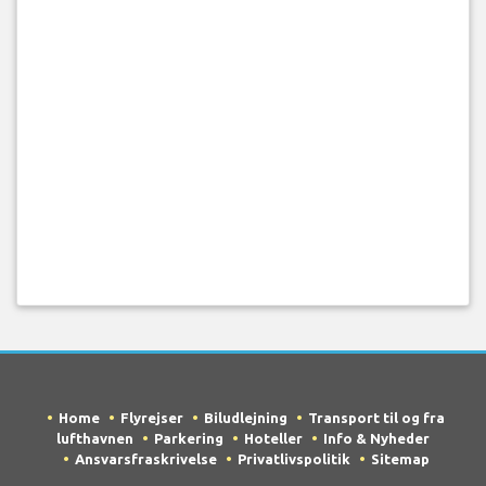
Home
Flyrejser
Biludlejning
Transport til og fra
lufthavnen
Parkering
Hoteller
Info & Nyheder
Ansvarsfraskrivelse
Privatlivspolitik
Sitemap