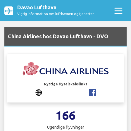
Davao Lufthavn
Vigtig information om lufthavnen og tjenester
China Airlines hos Davao Lufthavn - DVO
Nyttige flyselskabslinks
166
Ugentlige flyvninger