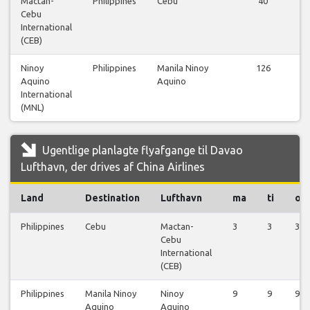
Mactan-
Philippines
Cebu
40
Cebu
International
(CEB)
Ninoy
Philippines
Manila Ninoy
126
Aquino
Aquino
International
(MNL)
Ugentlige planlagte flyafgange til Davao
Lufthavn, der drives af China Airlines
Land
Destination
Lufthavn
ma
ti
on
Philippines
Cebu
Mactan-
3
3
3
Cebu
International
(CEB)
Philippines
Manila Ninoy
Ninoy
9
9
9
Aquino
Aquino