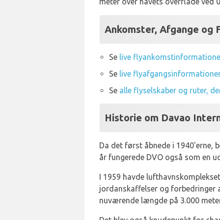
meter over havets overflade ved 
Ankomster, Afgange og F
Se
live flyankomstinformatione
Se
live flyafgangsinformatione
Se
alle flyselskaber og ruter, 
Historie om Davao Intern
Da det først åbnede i 1940'erne, be
år fungerede DVO også som en ud
I 1959 havde lufthavnskomplekset e
jordanskaffelser og forbedringer a
nuværende længde på 3.000 meter