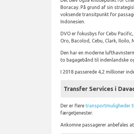
Det blev også knudepunkt for char
Boracay. På grund af sin strategi
voksende transitpunkt for passag
Indonesien.
DVO er fokusbys for Cebu Pacific, 
Oro, Bacolod, Cebu, Clark, Iloilo
Den har en moderne lufthavnsterm
to bagagebånd til indenlandske og
I 2018 passerede 4,2 millioner in
Transfer Services i Dava
Der er flere
transportmuligheder t
færgetjenester.
Ankomne passagerer anbefales at 