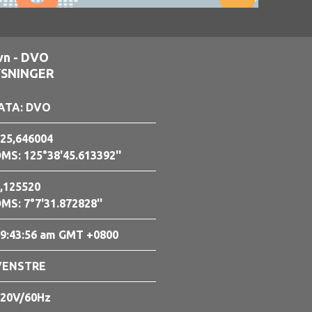
vn - DVO
YSNINGER
ATA: DVO
25,646004
MS: 125°38'45.613392''
,125520
MS: 7°7'31.872828''
9:43:57 am GMT +0800
VENSTRE
20V/60Hz