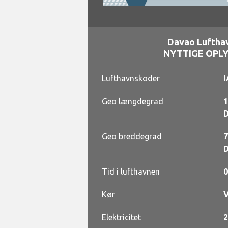
Davao Luftha
NYTTIGE OPL
Lufthavnskoder
I
Geo længdegrad
1
D
Geo breddegrad
7
D
Tid i lufthavnen
0
Kør
Elektricitet
2