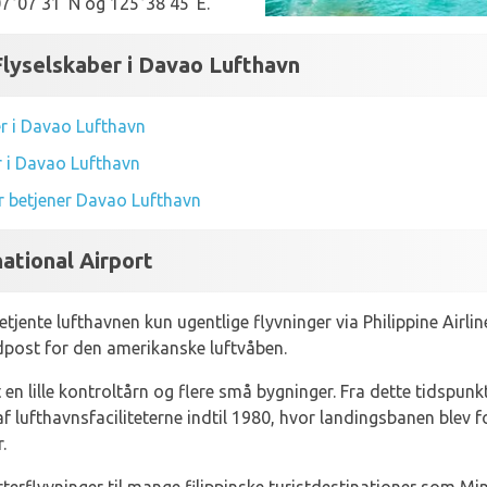
07°07'31"N og 125°38'45"E.
lyselskaber i Davao Lufthavn
r i Davao Lufthavn
r i Davao Lufthavn
der betjener Davao Lufthavn
ational Airport
tjente lufthavnen kun ugentlige flyvninger via Philippine Airlin
post for den amerikanske luftvåben.
n lille kontroltårn og flere små bygninger. Fra dette tidspunk
f lufthavnsfaciliteterne indtil 1980, hvor landingsbanen blev f
.