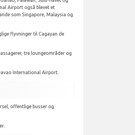
indanao, Palawan, Sulu-havet og
nal Airport også blevet et
 lande som Singapore, Malaysia og
lige flyvninger til Cagayan de
passagerer, tre loungeområder og
avao International Airport.
rsel, offentlige busser og
r.