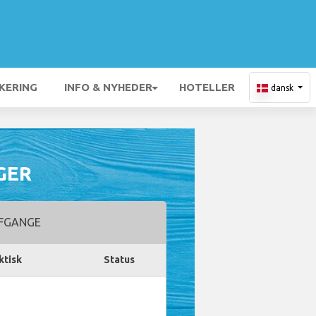
KERING
INFO & NYHEDER
HOTELLER
dansk
GER
FGANGE
ktisk
Status