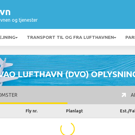
avn
vnen og tjenester
EJNING
TRANSPORT TIL OG FRA LUFTHAVNEN
PAR
VAO LUFTHAVN (DVO) OPLYSNIN
OMSTER
A
Fly nr.
Planlagt
Est./Fa
...