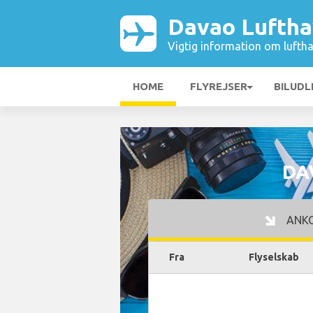
Davao Lufth
Vigtig information om luftha
HOME
FLYREJSER
BILUDL
DA
ANK
Fra
Flyselskab