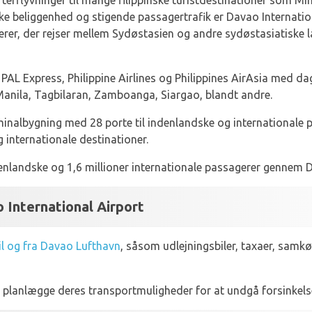
terflyvninger til mange filippinske turistdestinationer som M
ske beliggenhed og stigende passagertrafik er Davao Internatio
erer, der rejser mellem Sydøstasien og andre sydøstasiatiske
PAL Express, Philippine Airlines og Philippines AirAsia med dag
, Manila, Tagbilaran, Zamboanga, Siargao, blandt andre.
inalbygning med 28 porte til indenlandske og internationale 
 internationale destinationer.
denlandske og 1,6 millioner internationale passagerer gennem D
o International Airport
il og fra Davao Lufthavn
, såsom udlejningsbiler, taxaer, samkø
planlægge deres transportmuligheder for at undgå forsinkelse