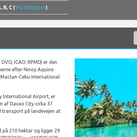
, B, C (
Vis stiktyper
)
: DVO, ICAO: RPMD) er den
pinerne efter Ninoy Aquino
g Mactan-Cebu International
International Airport, er
 af Davao City cirka 37
d transport på landevejen at
 på 210 hektar og ligger 29