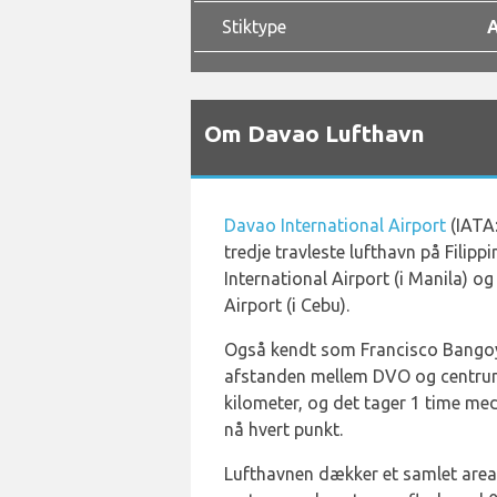
Stiktype
A
Om Davao Lufthavn
Davao International Airport
(IATA
tredje travleste lufthavn på Filip
International Airport (i Manila) o
Airport (i Cebu).
Også kendt som Francisco Bangoy 
afstanden mellem DVO og centrum
kilometer, og det tager 1 time me
nå hvert punkt.
Lufthavnen dækker et samlet areal