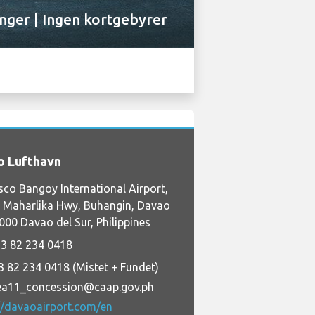
inger | Ingen kortgebyrer
o Lufthavn
sco Bangoy International Airport,
 Maharlika Hwy, Buhangin, Davao
8000 Davao del Sur, Philippines
3 82 234 0418
3 82 234 0418 (Mistet + Fundet)
ea11_concession@caap.gov.ph
//davaoairport.com/en