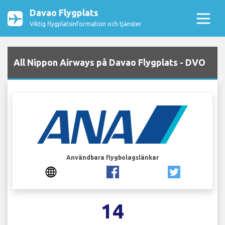
Davao Flygplats
Viktig flygplatsinformation och tjänster
All Nippon Airways på Davao Flygplats - DVO
Användbara flygbolagslänkar
14