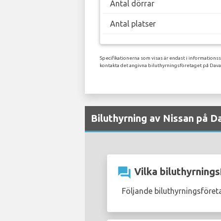
Antal dörrar
Antal platser
Specifikationerna som visas är endast i informations
kontakta det angivna biluthyrningsföretaget på Dava
Biluthyrning av Nissan på D
question_answer
Vilka biluthyrnings
Följande biluthyrningsföret