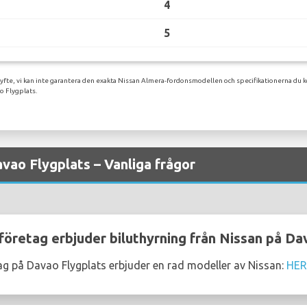
4
5
syfte, vi kan inte garantera den exakta Nissan Almera-fordonsmodellen och specifikationerna du k
o Flygplats.
avao Flygplats – Vanliga frågor
företag erbjuder biluthyrning från Nissan på Da
ag på Davao Flygplats erbjuder en rad modeller av Nissan:
HE