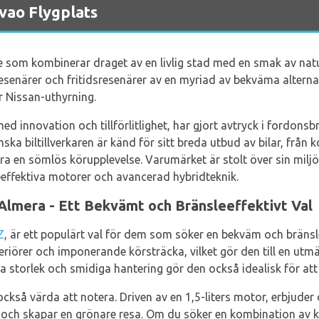
vao Flygplats
se som kombinerar draget av en livlig stad med en smak av natur
senärer och fritidsresenärer av en myriad av bekväma alternativ
r Nissan-uthyrning.
d innovation och tillförlitlighet, har gjort avtryck i fordons
ska biltillverkaren är känd för sitt breda utbud av bilar, från 
era en sömlös körupplevelse. Varumärket är stolt över sin mil
effektiva motorer och avancerad hybridteknik.
Almera - Ett Bekvämt och Bränsleeffektivt Val
Z
, är ett populärt val för dem som söker en bekväm och bräns
eriörer och imponerande körsträcka, vilket gör den till en utm
a storlek och smidiga hantering gör den också idealisk för at
ckså värda att notera. Driven av en 1,5-liters motor, erbjuder 
 och skapar en grönare resa. Om du söker en kombination av ko