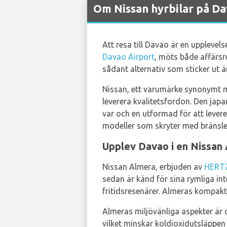
Om Nissan hyrbilar på Da
Att resa till Davao är en upplevel
Davao Airport
, möts både affärsre
sådant alternativ som sticker ut ä
Nissan, ett varumärke synonymt me
leverera kvalitetsfordon. Den japan
var och en utformad för att lever
modeller som skryter med bränsle
Upplev Davao i en Nissan 
Nissan Almera, erbjuden av
HERT
sedan är känd för sina rymliga int
fritidsresenärer. Almeras kompakt
Almeras miljövänliga aspekter är o
vilket minskar koldioxidutsläppen