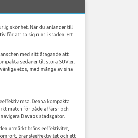
lig skönhet. När du anländer till
 för att ta sig runt i staden. Ett
branschen med sitt åtagande att
kompakta sedaner till stora SUV:er,
jövänliga etos, med många av sina
leeffektiv resa. Denna kompakta
ärkt match för både affärs- och
t navigera Davaos stadsgator.
den utmärkt bränsleeffektivitet,
mfort, bränsleeffektivitet och ett