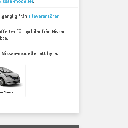
Nissan-modeller
.
llgänglig från
1 leverantörer
.
offerter för hyrbilar från Nissan
kte.
 Nissan-modeller att hyra:
an Almera