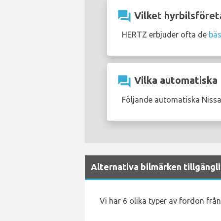
question_answer
Vilket hyrbilsföret
HERTZ erbjuder ofta de
bäs
question_answer
Vilka automatiska N
Följande automatiska Nissan
Alternativa bilmärken tillgängl
Vi har 6 olika typer av fordon från