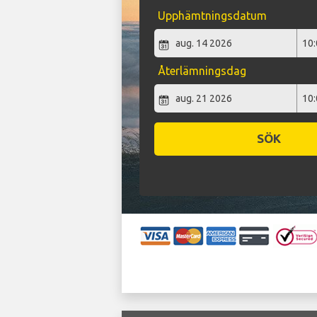
Upphämtningsdatum
Återlämningsdag
SÖK