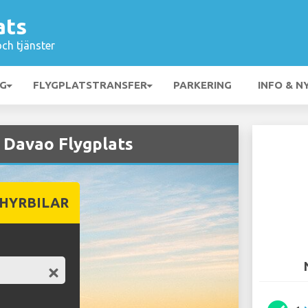
ats
och tjänster
NG
FLYGPLATSTRANSFER
PARKERING
INFO & N
å Davao Flygplats
 HYRBILAR