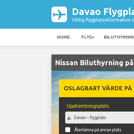
Davao Flygpl
Viktig flygplatsinformation 
HOME
FLYG
BILUTHYRNI
Nissan Biluthyrning p
OSLAGBART VÄRDE PÅ
Upphämtningsplats
Återlämna på annan plats