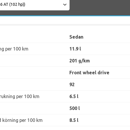
Sedan
ng per 100 km
11.9 l
201 g/km
Front wheel drive
92
rukning per 100 km
6.5 l
500 l
d körning per 100 km
8.5 l