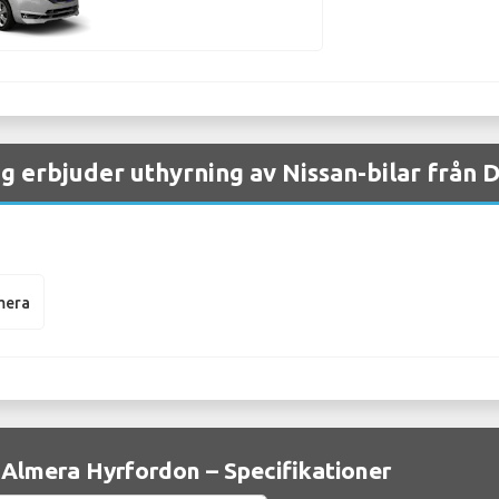
g erbjuder uthyrning av Nissan-bilar från 
mera
 Almera Hyrfordon – Specifikationer