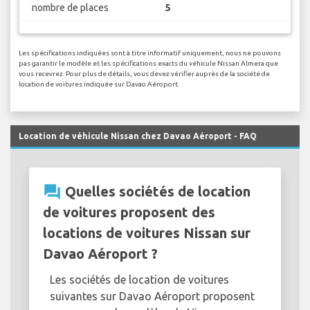
nombre de places
5
Les spécifications indiquées sont à titre informatif uniquement, nous ne pouvons
pas garantir le modèle et les spécifications exacts du véhicule Nissan Almera que
vous recevrez. Pour plus de détails, vous devez vérifier auprès de la société de
location de voitures indiquée sur Davao Aéroport.
Location de véhicule Nissan chez Davao Aéroport - FAQ
question_answer
Quelles sociétés de location
de voitures proposent des
locations de voitures Nissan sur
Davao Aéroport ?
Les sociétés de location de voitures
suivantes sur Davao Aéroport proposent