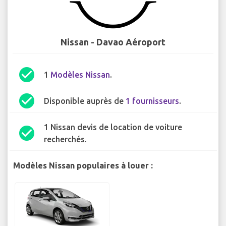
Nissan - Davao Aéroport
check_circle
1
Modèles Nissan
.
check_circle
Disponible auprès de
1 fournisseurs
.
1 Nissan devis de location de voiture
check_circle
recherchés.
Modèles Nissan populaires à louer :