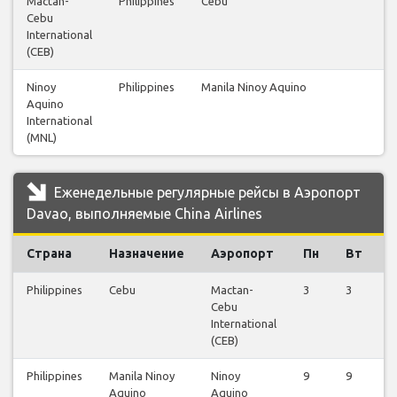
Mactan-
Philippines
Cebu
Cebu
International
(CEB)
Ninoy
Philippines
Manila Ninoy Aquino
Aquino
International
(MNL)
Еженедельные регулярные рейсы в Аэропорт
Davao, выполняемые China Airlines
Страна
Назначение
Аэропорт
Пн
Вт
С
Philippines
Cebu
Mactan-
3
3
1
Cebu
International
(CEB)
Philippines
Manila Ninoy
Ninoy
9
9
5
Aquino
Aquino