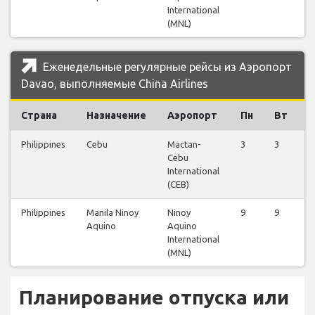
International
(MNL)
Еженедельные регулярные рейсы из Аэропорт
Davao, выполняемые China Airlines
Страна
Назначение
Аэропорт
Пн
Вт
С
Philippines
Cebu
Mactan-
3
3
2
Cebu
International
(CEB)
Philippines
Manila Ninoy
Ninoy
9
9
4
Aquino
Aquino
International
(MNL)
Планирование отпуска или