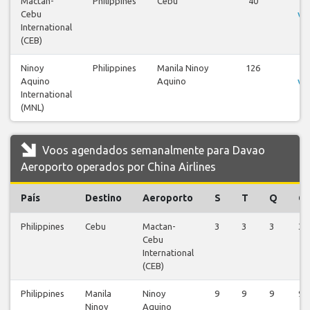
Mactan-
Philippines
Cebu
40
Ve
Cebu
vo
International
(CEB)
Ninoy
Philippines
Manila Ninoy
126
Ve
Aquino
Aquino
vo
International
(MNL)
Voos agendados semanalmente para Davao
Aeroporto operados por China Airlines
País
Destino
Aeroporto
S
T
Q
Q
Philippines
Cebu
Mactan-
3
3
3
3
Cebu
International
(CEB)
Philippines
Manila
Ninoy
9
9
9
9
Ninoy
Aquino