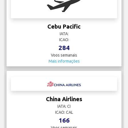
Cebu Pacific
IATA:
ICAO:
284
Voos semanais
Mais informações
China Airlines
IATA: CI
ICAO: CAL
166
Voos semanais