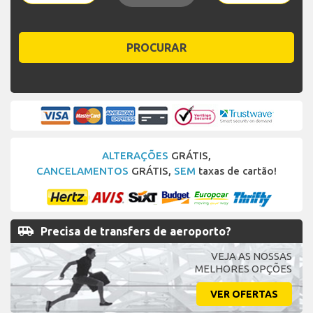
PROCURAR
ALTERAÇÕES
GRÁTIS,
CANCELAMENTOS
GRÁTIS,
SEM
taxas de cartão!
airport_shuttle
Precisa de transfers de aeroporto?
VEJA AS NOSSAS
MELHORES OPÇÕES
VER OFERTAS