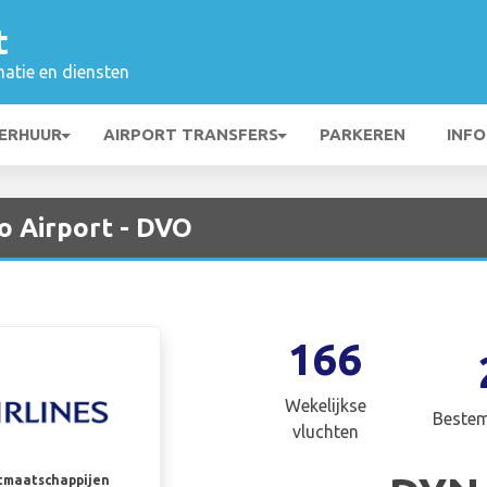
t
matie en diensten
ERHUUR
AIRPORT TRANSFERS
PARKEREN
INFO
o Airport - DVO
166
Wekelijkse
Beste
vluchten
rtmaatschappijen