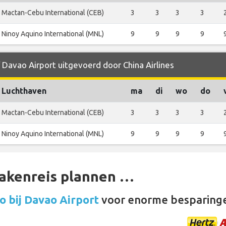
Mactan-Cebu International (CEB)
3
3
3
3
Ninoy Aquino International (MNL)
9
9
9
9
 Davao Airport uitgevoerd door China Airlines
Luchthaven
ma
di
wo
do
Mactan-Cebu International (CEB)
3
3
3
3
Ninoy Aquino International (MNL)
9
9
9
9
zakenreis plannen …
o bij Davao Airport
voor enorme besparing