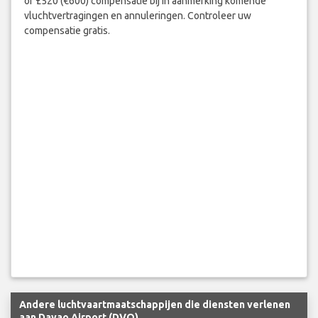
of £520 (€600) compensatie bij in aanmerking komende
vluchtvertragingen en annuleringen. Controleer uw
compensatie gratis.
Andere luchtvaartmaatschappijen die diensten verlenen
aan Davao Airport (DVO)