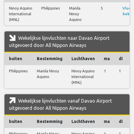
Ninoy Aquino
Philippines
Manila
5
Vluch
International
Ninoy
bekij
(MNL)
Aquino
Wekelijkse lijnvluchten naar Davao Airport
uitgevoerd door All Nippon Airways
buiten
Bestemming
Luchthaven
ma
di
Philippines
Manila Ninoy
Ninoy Aquino
1
1
0
Aquino
International
(MNL)
Wekelijkse lijnvluchten vanaf Davao Airport
uitgevoerd door All Nippon Airways
buiten
Bestemming
Luchthaven
ma
di
Philippines
Manila Ninoy
Ninoy Aquino
1
1
1