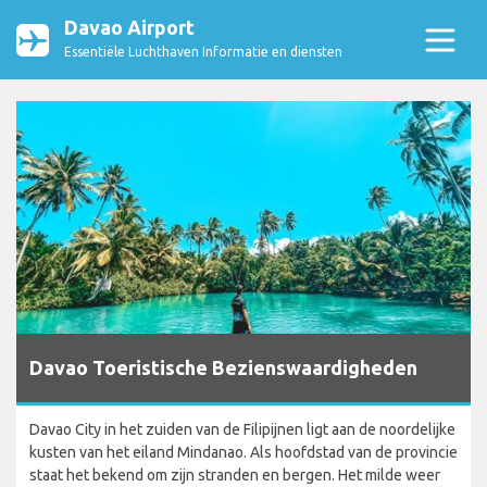
Davao Airport
Essentiële Luchthaven Informatie en diensten
Davao Toeristische Bezienswaardigheden
Davao City in het zuiden van de Filipijnen ligt aan de noordelijke
kusten van het eiland Mindanao. Als hoofdstad van de provincie
staat het bekend om zijn stranden en bergen. Het milde weer