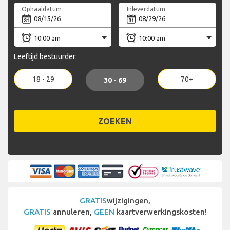
Ophaaldatum
Inleverdatum
Leeftijd bestuurder:
18 - 29
70+
30 - 69
ZOEKEN
GRATIS
wijzigingen,
GRATIS
annuleren,
GEEN
kaartverwerkingskosten!